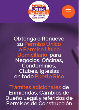
Obtenga o Renueve
su
Permiso
Único
o
Permiso
Único
Domiciliario
para
Negocios, Oficinas,
Condominios,
Clubes, Iglesias
en todo
Puerto Rico
Trámites adicionales
de
Enmiendas, Cambios de
Dueño Legal y referidos de
Permisos de Construcción