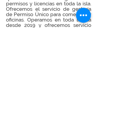
permisos y licencias en toda la isla.
Ofrecemos el servicio de gestoría
de Permiso Único para comercios y
oficinas. Operamos en toda la isla
desde 2019 y ofrecemos servicio
personalizado y consulta inicial libre
de costo; contáctanos al
(787) 501-
7676
y renueva tu permiso con
antelación.
LEER MÁS
RENUEVA TU
PERMISO ÚNICO
CON UN ESPECIALISTA