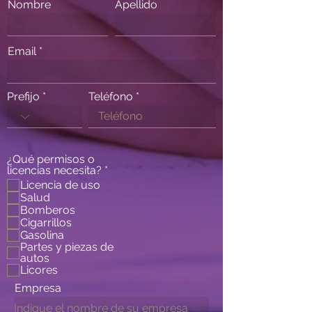
Nombre
Apellido
Email
Prefijo
Teléfono
¿Qué permisos o
O
licencias necesita?
*
b
Licencia de uso
l
Salud
i
Bomberos
g
Cigarrillos
a
Gasolina
t
Partes y piezas de
o
autos
r
Licores
i
o
Empresa