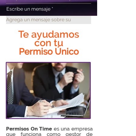
Escribe un mensaje
Te ayudamos
con tu
Permiso Único
Dirección
Enviar
Permisos On Time
es una empresa
que funciona como gestor de